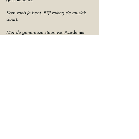
Kom zoals je bent. Blijf zolang de muziek 
duurt.
Met de genereuze steun van 
Academie 
Turnhout , 
Erfgoed Noorderkempen en 
Kempens Karakter.
EN
Show More
Share this Event