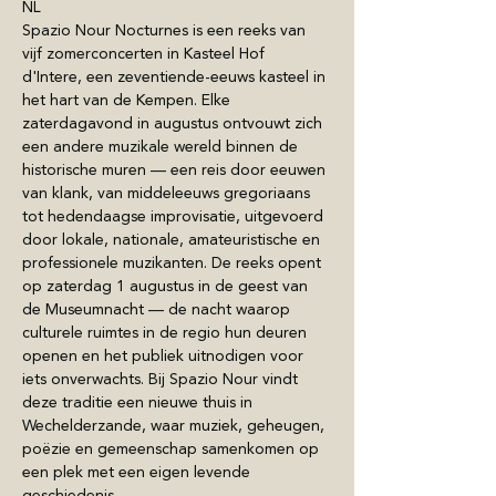
NL
Spazio Nour Nocturnes is een reeks van 
vijf zomerconcerten in Kasteel Hof 
d'Intere, een zeventiende-eeuws kasteel in 
het hart van de Kempen. Elke 
zaterdagavond in augustus ontvouwt zich 
een andere muzikale wereld binnen de 
historische muren — een reis door eeuwen 
van klank, van middeleeuws gregoriaans 
tot hedendaagse improvisatie, uitgevoerd 
door lokale, nationale, amateuristische en 
professionele muzikanten. De reeks opent 
op zaterdag 1 augustus in de geest van 
de Museumnacht — de nacht waarop 
culturele ruimtes in de regio hun deuren 
openen en het publiek uitnodigen voor 
iets onverwachts. Bij Spazio Nour vindt 
deze traditie een nieuwe thuis in 
Wechelderzande, waar muziek, geheugen, 
poëzie en gemeenschap samenkomen op 
een plek met een eigen levende 
geschiedenis.