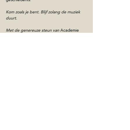
Kom zoals je bent. Blijf zolang de muziek 
duurt.
Met de genereuze steun van 
Academie 
Turnhout , 
Erfgoed Noorderkempen en 
Kempens Karakter.
EN
Show More
Share this Event