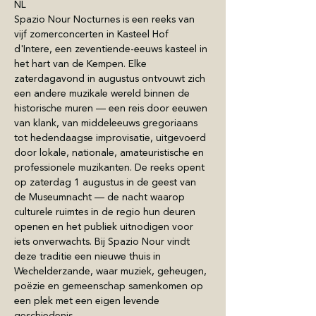
NL
Spazio Nour Nocturnes is een reeks van 
vijf zomerconcerten in Kasteel Hof 
d'Intere, een zeventiende-eeuws kasteel in 
het hart van de Kempen. Elke 
zaterdagavond in augustus ontvouwt zich 
een andere muzikale wereld binnen de 
historische muren — een reis door eeuwen 
van klank, van middeleeuws gregoriaans 
tot hedendaagse improvisatie, uitgevoerd 
door lokale, nationale, amateuristische en 
professionele muzikanten. De reeks opent 
op zaterdag 1 augustus in de geest van 
de Museumnacht — de nacht waarop 
culturele ruimtes in de regio hun deuren 
openen en het publiek uitnodigen voor 
iets onverwachts. Bij Spazio Nour vindt 
deze traditie een nieuwe thuis in 
Wechelderzande, waar muziek, geheugen, 
poëzie en gemeenschap samenkomen op 
een plek met een eigen levende 
geschiedenis.