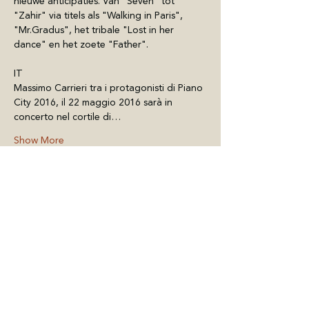
nieuwe anticipaties. Van "Seven" tot 
"Zahir" via titels als "Walking in Paris", 
"Mr.Gradus", het tribale "Lost in her 
dance" en het zoete "Father".
IT
Massimo Carrieri tra i protagonisti di Piano 
City 2016, il 22 maggio 2016 sarà in 
concerto nel cortile di…
Show More
Share this Event