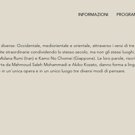
INFORMAZIONI
PROGRA
diverse: Occidentale, mediorientale e orientale, attraverso i versi di tre p
ite straordinarie condividendo lo stesso secolo, ma non gli stessi luoghi. 
), Molana Rumi (Iran) e Kamo No Chomei (Giappone). Le loro parole, riscri
 carta da Mahmoud Saleh Mohammadi e Akiko Kozato, danno forma a lingua
in un'unica opera e in un unico luogo tre diversi modi di pensare.