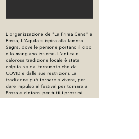
L'organizzazione de "La Prima Cena" a
Fossa, L'Aquila si ispira alla famosa
Sagra, dove le persone portano il cibo
e lo mangiano insieme. L'antica e
calorosa tradizione locale è stata
colpita sia dal terremoto che dal
COVID e dalle sue restrizioni. La
tradizione può tornare a vivere, per
dare impulso al festival per tornare a
Fossa e dintorni per tutti i prossimi
anni.
"La Prima Cena" a Fossa cerca di far
conoscere e ricordare una forte
tradizione socio-culturale locale e un
patrimonio sia per gli abitanti che per
le città limitrofe da continuare a
riprendere e ad andare avanti anche