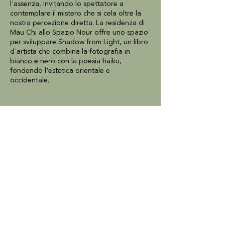
l'assenza, invitando lo spettatore a
contemplare il mistero che si cela oltre la
nostra percezione diretta. La residenza di
Mau Chi allo Spazio Nour offre uno spazio
per sviluppare Shadow from Light, un libro
d'artista che combina la fotografia in
bianco e nero con la poesia haiku,
fondendo l'estetica orientale e
occidentale.
BELGIUM
Kasteel Hof d'Intere
Pastorijstraat 2
2275 Wechelderzande
0758.769.434
- RPR Antwerpen