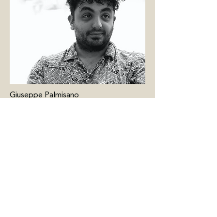
Giuseppe Palmisano
Taher Nikkhah Abyane
BELGIUM
Kasteel Hof d'Intere
Pastorijstraat 2
2275 Wechelderzande
0758.769.434
- RPR Antwerpen