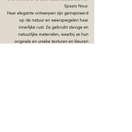
Spazio Nour.
Haar elegante ontwerpen zijn geïnspireerd
op de natuur en weerspiegelen haar
innerlijke rust. Ze gebruikt stevige en
natuurlijke materialen, waarbij ze hun
originele en unieke texturen en kleuren
respecteert en benadrukt.
BELGIUM
Kasteel Hof d'Intere
Pastorijstraat 2
2275 Wechelderzande
0758.769.434
- RPR Antwerpen
spazionour@gmail.com
ITALY
Viale Bligny 42
20136 Milano