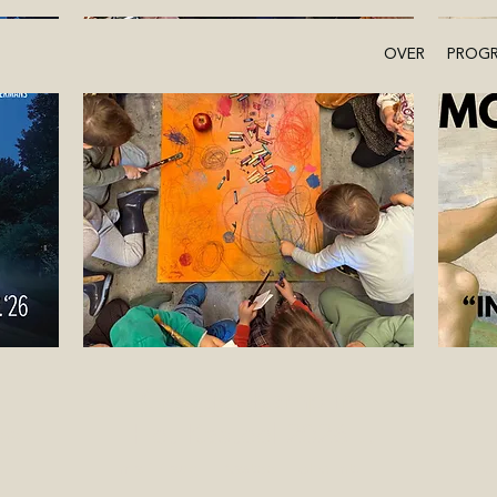
OVER
PROG
Creatief Kamp in
Het Kasteel 2026 -
ere
Thema Licht &
ma 17 aug
Kasteel Hof d'Intere
zo