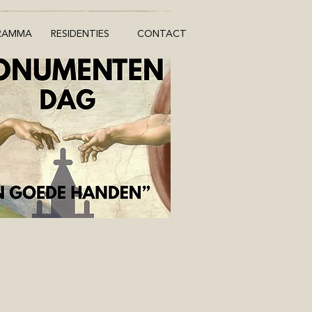
RAMMA
RESIDENTIES
CONTACT
Open
Monumentendag
 13 sep
Kasteel Hof d'Intere