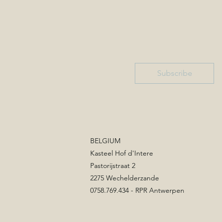
The Meryton
Assembly Ball
za 26 sep
Kasteel Hof d'Int
Meer info
Subscribe
BELGIUM
Kasteel Hof d'Intere
Pastorijstraat 2
2275 Wechelderzande
0758.769.434 - RPR Antwerpen