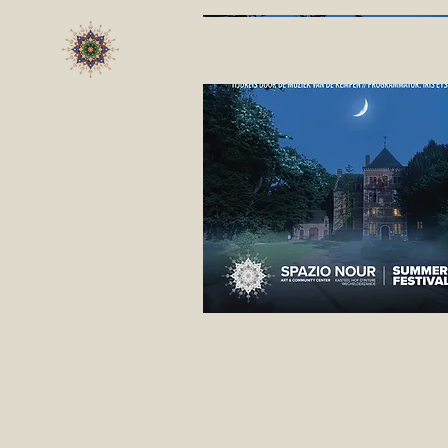
Nocturnes
za 01 aug
Kasteel Hof d'Int
Meer info