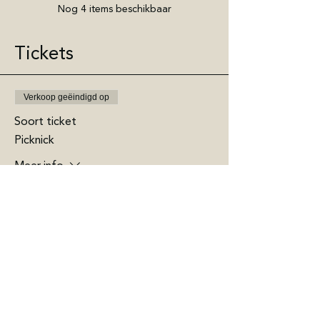
Nog 4 items beschikbaar
Tickets
Verkoop geëindigd op
Soort ticket
Picknick
Meer info
Prijs
Van € 0,00 tot € 15,00
12+
€ 15,00