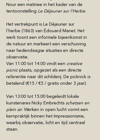
Nour een matinee in het kader van de 
tentoonstelling 
Le Déjeuner sur l'Herbe
.
Het vertrekpunt is Le Déjeuner sur 
l’herbe (1863) van Édouard Manet. Het 
werk toont een informele bijeenkomst in 
de natuur en markeert een verschuiving 
naar hedendaagse situaties en directe 
observatie.
Van 11:00 tot 14:00 vindt een 
creative 
picnic
 plaats, opgezet als een directe 
referentie naar dit schilderij. De picknick is 
betalend (€15 / €5 / gratis onder 3 jaar).
Van 13:00 tot 15:00 begeleidt lokale 
kunstenares Nicky Embrechts 
schetsen en 
plein air
. Werken in open lucht vormt een 
kernpraktijk binnen het Impressionisme, 
waarbij observatie, licht en tijd centraal 
staan.