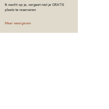
Ik wacht op je, vergeet niet je GRATIS 
plaats te reserveren
Meer weergeven
Deel dit evenement
BELGIUM
Kasteel Hof d'Intere