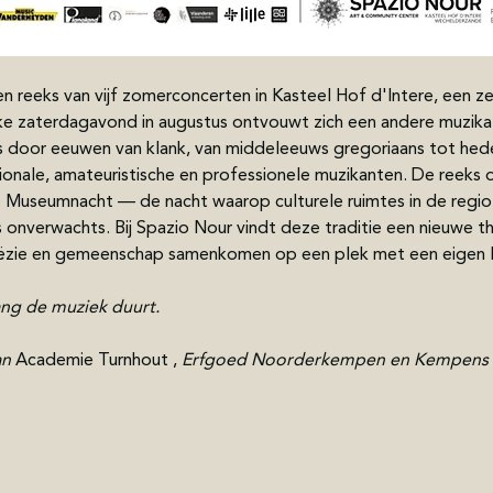
n reeks van vijf zomerconcerten in Kasteel Hof d'Intere, een z
ke zaterdagavond in augustus ontvouwt zich een andere muzika
is door eeuwen van klank, van middeleeuws gregoriaans tot hed
ionale, amateuristische en professionele muzikanten. De reeks
e Museumnacht — de nacht waarop culturele ruimtes in de regio
s onverwachts. Bij Spazio Nour vindt deze traditie een nieuwe t
ëzie en gemeenschap samenkomen op een plek met een eigen l
lang de muziek duurt.
n 
Academie Turnhout , 
Erfgoed Noorderkempen en Kempens K