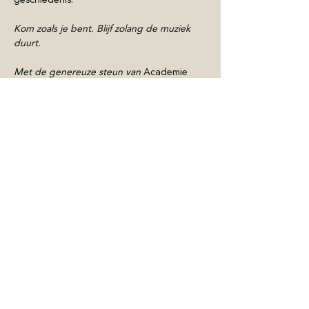
Kom zoals je bent. Blijf zolang de muziek 
duurt.
Met de genereuze steun van 
Academie 
Turnhout , 
Erfgoed Noorderkempen en 
Kempens Karakter.
EN
Meer weergeven
Deel dit evenement