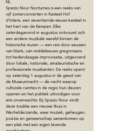
NL
Spazio Nour Nocturnes is een reeks van 
vijf zomerconcerten in Kasteel Hof 
d'Intere, een zeventiende-eeuws kasteel in 
het hart van de Kempen. Elke 
zaterdagavond in augustus ontvouwt zich 
een andere muzikale wereld binnen de 
historische muren — een reis door eeuwen 
van klank, van middeleeuws gregoriaans 
tot hedendaagse improvisatie, uitgevoerd 
door lokale, nationale, amateuristische en 
professionele muzikanten. De reeks opent 
op zaterdag 1 augustus in de geest van 
de Museumnacht — de nacht waarop 
culturele ruimtes in de regio hun deuren 
openen en het publiek uitnodigen voor 
iets onverwachts. Bij Spazio Nour vindt 
deze traditie een nieuwe thuis in 
Wechelderzande, waar muziek, geheugen, 
poëzie en gemeenschap samenkomen op 
een plek met een eigen levende 
geschiedenis.