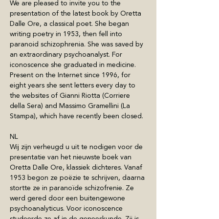
We are pleased to invite you to the 
presentation of the latest book by Oretta 
Dalle Ore, a classical poet. She began 
writing poetry in 1953, then fell into 
paranoid schizophrenia. She was saved by 
an extraordinary psychoanalyst. For 
iconoscence she graduated in medicine. 
Present on the Internet since 1996, for 
eight years she sent letters every day to 
the websites of Gianni Riotta (Corriere 
della Sera) and Massimo Gramellini (La 
Stampa), which have recently been closed.
NL
Wij zijn verheugd u uit te nodigen voor de 
presentatie van het nieuwste boek van 
Oretta Dalle Ore, klassiek dichteres. Vanaf 
1953 begon ze poëzie te schrijven, daarna 
stortte ze in paranoïde schizofrenie. Ze 
werd gered door een buitengewone 
psychoanalyticus. Voor iconoscence 
studeerde ze af in de geneeskunde. Zij is 