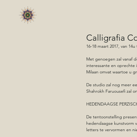
Calligrafia C
16-18 maart 2017, van 14u 
Met genoegen zal vanaf do
interessante en oprechte i
Milaan omvat waartoe u gr
De studio zal nog meer ee
Shahrokh Faruousefi zal o
HEDENDAAGSE PERZISCH
De tentoonstelling present
hedendaagse kunstvorm ve
letters te vervormen en n