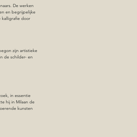
naars. De werken 
n en begrijpelijke 
kalligrafie door 
egon zijn artistieke 
in de schilder- en 
oek, in essentie 
e hij in Milaan de 
voerende kunsten 