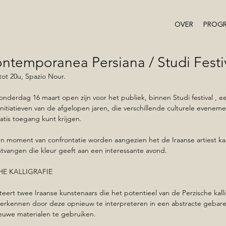
OVER
PROG
ontemporanea Persiana / Studi Festi
tot 20u, Spazio Nour. 
nderdag 16 maart open zijn voor het publiek, binnen Studi festival , e
nitiatieven van de afgelopen jaren, die verschillende culturele eveneme
atis toegang kunt krijgen.
n moment van confrontatie worden aangezien het de Iraanse artiest kal
ntvangen die kleur geeft aan een interessante avond.
E KALLIGRAFIE
eert twee Iraanse kunstenaars die het potentieel van de Perzische kallig
rkennen door deze opnieuw te interpreteren in een abstracte gebarens
ieuwe materialen te gebruiken.