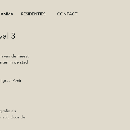
RAMMA
RESIDENTIES
CONTACT
val 3
en van de meest 
nten in de stad 
ligraaf Amir 
rafie als 
tijl, door de 