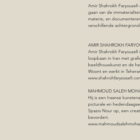
Amir Shahrokh Faryousefi
gaan van de immaterialitei
materie, en documenteren d
verschillende achtergrond
AMIR SHAHROKH FARYO
Amir Shahrokh Faryousefi i
loopbaan in Iran met grafis
beeldhouwkunst en de he
Woont en werkt in Tehera
www.shahrohfaryoosefi.c
MAHMOUD SALEH MOH
Hij is een Iraanse kunsten
picturale en hedendaagse k
Spazio Nour op, een creat
bevordert. 
www.mahmoudsalehmoha