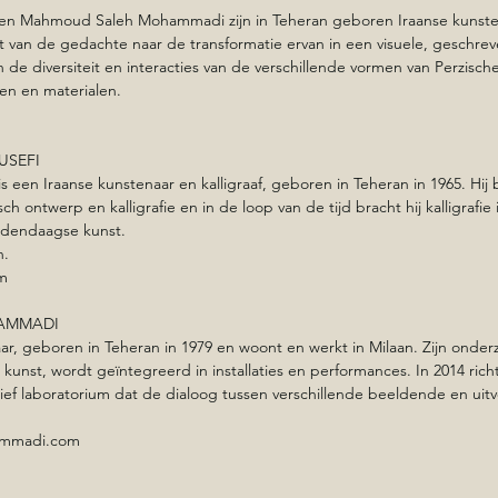
 en Mahmoud Saleh Mohammadi zijn in Teheran geboren Iraanse kunste
t van de gedachte naar de transformatie ervan in een visuele, geschreve
e diversiteit en interacties van de verschillende vormen van Perzische 
en en materialen.
USEFI
s een Iraanse kunstenaar en kalligraaf, geboren in Teheran in 1965. Hij b
ch ontwerp en kalligrafie en in de loop van de tijd bracht hij kalligrafie 
dendaagse kunst.
n.
om
AMMADI 
aar, geboren in Teheran in 1979 en woont en werkt in Milaan. Zijn onderz
unst, wordt geïntegreerd in installaties en performances. In 2014 richtt
ief laboratorium dat de dialoog tussen verschillende beeldende en uit
mmadi.com