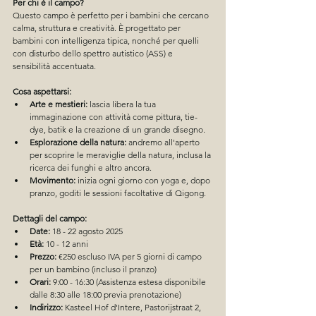
Per chi è il campo?
Questo campo è perfetto per i bambini che cercano 
calma, struttura e creatività. È progettato per 
bambini con intelligenza tipica, nonché per quelli 
con disturbo dello spettro autistico (ASS) e 
sensibilità accentuata.
Cosa aspettarsi:
Arte e mestieri:
 lascia libera la tua 
immaginazione con attività come pittura, tie-
dye, batik e la creazione di un grande disegno.
Esplorazione della natura:
 andremo all'aperto 
per scoprire le meraviglie della natura, inclusa la 
ricerca dei funghi e altro ancora.
Movimento:
 inizia ogni giorno con yoga e, dopo 
pranzo, goditi le sessioni facoltative di Qigong.
Dettagli del campo:
Date:
 18 - 22 agosto 2025
Età:
 10 - 12 anni
Prezzo:
 €250 escluso IVA per 5 giorni di campo 
per un bambino (incluso il pranzo)
Orari:
 9:00 - 16:30 (Assistenza estesa disponibile 
dalle 8:30 alle 18:00 previa prenotazione)
Indirizzo:
 Kasteel Hof d'Intere, Pastorijstraat 2, 