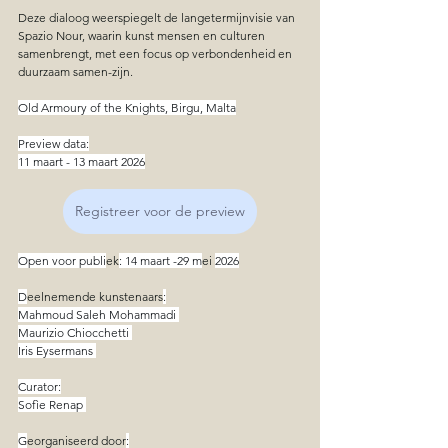
Deze dialoog weerspiegelt de langetermijnvisie van 
Spazio Nour, waarin kunst mensen en culturen 
samenbrengt, met een focus op verbondenheid en 
duurzaam samen-zijn.
Old Armoury of the Knights, Birgu, Malta
Preview data:
11 maart - 13 maart 2026
Registreer voor de preview
Open voor publi
ek
: 14 maart -29 m
ei 
2026
D
eelnemende kunstenaars
:
Mahmoud Saleh Mohammadi 
Maurizio Chiocchetti 
Iris Eysermans 
Curator:
Sofìe Renap 
G
eorganiseerd door
: