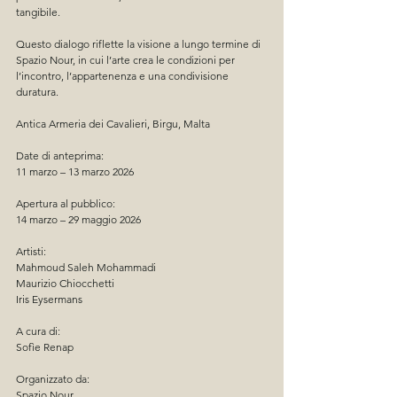
tangibile.
Questo dialogo riflette la visione a lungo termine di 
Spazio Nour, in cui l’arte crea le condizioni per 
l’incontro, l’appartenenza e una condivisione 
duratura.
Antica Armeria dei Cavalieri, Birgu, Malta
Date di anteprima:
11 marzo – 13 marzo 2026
Apertura al pubblico:
14 marzo – 29 maggio 2026
Artisti:
Mahmoud Saleh Mohammadi
Maurizio Chiocchetti
Iris Eysermans
A cura di:
Sofìe Renap
Organizzato da:
Spazio Nour