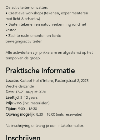
De activiteiten omvatten:
• Creatieve workshops (tekenen, experimenteren 
met licht & schaduw)
• Buiten tekenen en natuurverkenning rond het 
kasteel
• Zachte rustmomenten en lichte 
bewegingsactiviteiten
Alle activiteiten zijn prikkelarm en afgestemd op het 
tempo van de groep.
Praktische informatie
Locatie:
 Kasteel Hof d’Intere, Pastorijstraat 2, 2275 
Wechelderzande
Data:
 17–21 August 2026
Leeftijd:
 5–12 years
Prijs:
 €195 (inc. materialen)
Tijden:
 9:00 – 16:30
Opvang mogelijk:
 8:30 – 18:00 (mits reservatie)
Na inschrijving ontvang je een intakeformulier.
Inschrijven