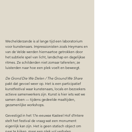
Wechelderzande is al lange tijd een laboratorium 
voor kunstenaars. Impressionisten zoals Heymans en 
van de Velde werden hiernaartoe getrokken door 
het subtiele spel van licht, landschap en dagelijkse 
ritmes. Ze schilderden niet zomaar taferelen; ze 
luisterden naar hoe een plek voelt en beweegt.
De Grond Die We Delen / The Ground We Share 
pakt dat gevoel weer op. Het is een participatief 
kunstfestival waar kunstenaars, locals en bezoekers 
actieve samenwerkers zijn. Kunst is hier iets wat we 
samen doen — tijdens gedeelde maaltijden, 
gezamenlijke workshops.
Gevestigd in het 17e-eeuwse Kasteel Hof d’Intere 
stelt het festival de vraag wat een monument 
eigenlijk kan zijn. Het is geen statisch object om 
naar te kijken, maar een plek vol verhalen, 