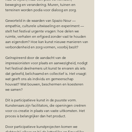
beweging en verandering. Muren, tuinen en 
terreinen worden podia voor dialoog en zorg.
Geworteld in de waarden van Spazio Nour — 
empathie, culturele uitwisseling en experiment — 
stelt het festival urgente vragen: hoe delen we 
ruimte, verhalen en erfgoed zonder vast te houden 
aan eigendom? Hoe kan kunst nieuwe manieren van 
verbondenheid en zorg vormen, voorbij bezit?
Geïnspireerd door de aandacht van de 
impressionisten voor plaats en aanwezigheid, nodigt 
het festival deelnemers uit kunst te ervaren als iets 
dat geleefd, belichaamd en collectief is. Het vraagt: 
wat geeft ons als individu en gemeenschap 
houvast? Wat bouwen, beschermen en koesteren 
we samen?
Dit is participatieve kunst in de puurste vorm. 
Kunstenaars zijn facilitators, die openingen creëren 
voor co-creatie in plaats van vaste uitkomsten. Het 
proces is belangrijker dan het product.
Door participatieve kunstprojecten komen we 
dichter bij elkaar en bij de letterlijke en figuurlijke 