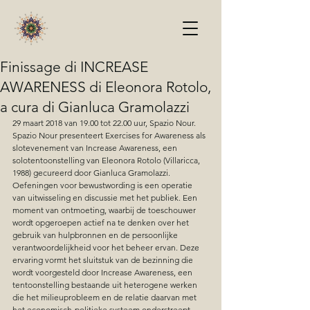
Finissage di INCREASE
AWARENESS di Eleonora Rotolo,
a cura di Gianluca Gramolazzi
29 maart 2018 van 19.00 tot 22.00 uur, Spazio Nour. 
Spazio Nour presenteert Exercises for Awareness als 
slotevenement van Increase Awareness, een 
solotentoonstelling van Eleonora Rotolo (Villaricca, 
1988) gecureerd door Gianluca Gramolazzi.
Oefeningen voor bewustwording is een operatie 
van uitwisseling en discussie met het publiek. Een 
moment van ontmoeting, waarbij de toeschouwer 
wordt opgeroepen actief na te denken over het 
gebruik van hulpbronnen en de persoonlijke 
verantwoordelijkheid voor het beheer ervan. Deze 
ervaring vormt het sluitstuk van de bezinning die 
wordt voorgesteld door Increase Awareness, een 
tentoonstelling bestaande uit heterogene werken 
die het milieuprobleem en de relatie daarvan met 
het economisch-politieke systeem onderstreept. 