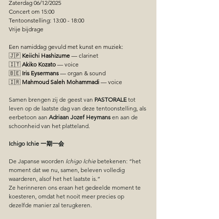
Zaterdag 06/12/2025
Concert om 15:00
Tentoonstelling: 13:00 - 18:00
Vrije bijdrage
Een namiddag gevuld met kunst en muziek: 
🇯🇵 
Keiichi Hashizume
 — clarinet 
🇮🇹 
Akiko Kozato
 — voice 
🇧🇪 
Iris Eysermans
 — organ & sound 
🇮🇷 
Mahmoud Saleh Mohammadi
 — voice 
Samen brengen zij de geest van 
PASTORALE
 tot 
leven op de laatste dag van deze tentoonstelling, als 
eerbetoon aan 
Adriaan Jozef Heymans
 en aan de 
schoonheid van het platteland.
Ichigo Ichie 一期一会
De Japanse woorden 
Ichigo Ichie
 betekenen: “het 
moment dat we nu, samen, beleven volledig 
waarderen, alsof het het laatste is.”
Ze herinneren ons eraan het gedeelde moment te 
koesteren, omdat het nooit meer precies op 
dezelfde manier zal terugkeren.