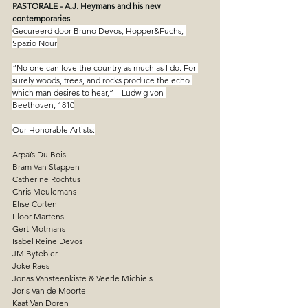
PASTORALE - A.J. Heymans and his new 
contemporaries
Gecureerd door Bruno Devos, Hopper&Fuchs, 
Spazio Nour
“No one can love the country as much as I do. For 
surely woods, trees, and rocks produce the echo 
which man desires to hear,” – Ludwig von 
Beethoven, 1810
Our Honorable Artists:
Arpaïs Du Bois 
Bram Van Stappen
Catherine Rochtus
Chris Meulemans
Elise Corten
Floor Martens
Gert Motmans
Isabel Reine Devos
JM Bytebier
Joke Raes
Jonas Vansteenkiste & Veerle Michiels
Joris Van de Moortel
Kaat Van Doren