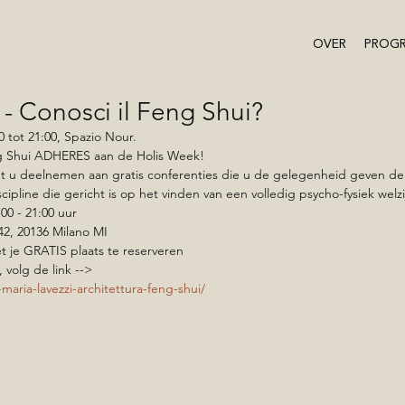
OVER
PROG
 Conosci il Feng Shui?
 tot 21:00, Spazio Nour.
g Shui ADHERES aan de Holis Week!
t u deelnemen aan gratis conferenties die u de gelegenheid geven de 
cipline die gericht is op het vinden van een volledig psycho-fysiek welzi
00 - 21:00 uur
 42, 20136 Milano MI
et je GRATIS plaats te reserveren
 volg de link -->
maria-lavezzi-architettura-feng-shui/