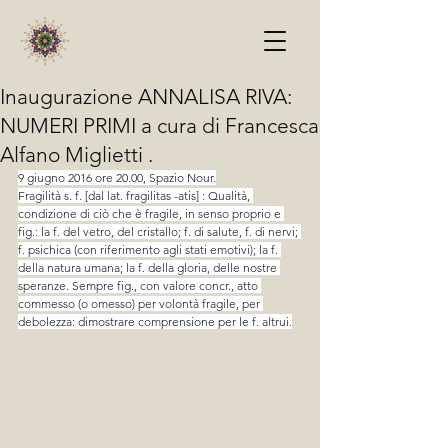
Inaugurazione ANNALISA RIVA:
NUMERI PRIMI a cura di Francesca
Alfano Miglietti .
9 giugno 2016 ore 20.00, Spazio Nour.
Fragilità s. f. [dal lat. fragilitas -atis] : Qualità, 
condizione di ciò che è fragile, in senso proprio e 
fig.: la f. del vetro, del cristallo; f. di salute, f. di nervi; 
f. psichica (con riferimento agli stati emotivi); la f. 
della natura umana; la f. della gloria, delle nostre 
speranze. Sempre fig., con valore concr., atto 
commesso (o omesso) per volontà fragile, per 
debolezza: dimostrare comprensione per le f. altrui.