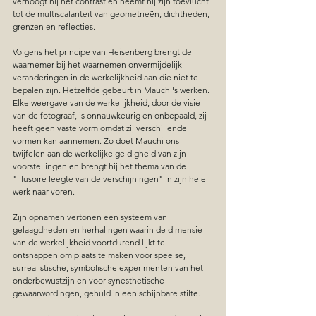
verhoogt hij het contrast en neemt hij zijn toevlucht 
tot de multiscalariteit van geometrieën, dichtheden, 
grenzen en reflecties.
Volgens het principe van Heisenberg brengt de 
waarnemer bij het waarnemen onvermijdelijk 
veranderingen in de werkelijkheid aan die niet te 
bepalen zijn. Hetzelfde gebeurt in Mauchi's werken. 
Elke weergave van de werkelijkheid, door de visie 
van de fotograaf, is onnauwkeurig en onbepaald, zij 
heeft geen vaste vorm omdat zij verschillende 
vormen kan aannemen. Zo doet Mauchi ons 
twijfelen aan de werkelijke geldigheid van zijn 
voorstellingen en brengt hij het thema van de 
"illusoire leegte van de verschijningen" in zijn hele 
werk naar voren.
Zijn opnamen vertonen een systeem van 
gelaagdheden en herhalingen waarin de dimensie 
van de werkelijkheid voortdurend lijkt te 
ontsnappen om plaats te maken voor speelse, 
surrealistische, symbolische experimenten van het 
onderbewustzijn en voor synesthetische 
gewaarwordingen, gehuld in een schijnbare stilte.