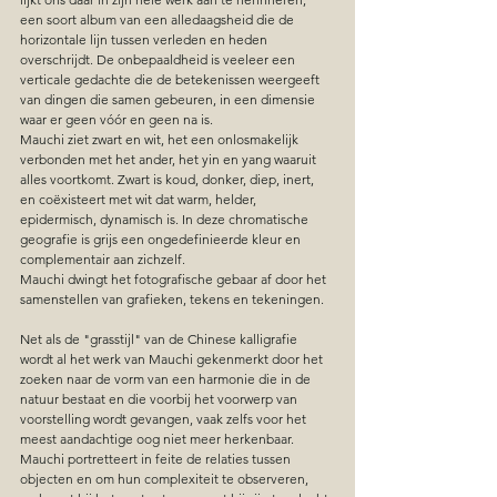
een soort album van een alledaagsheid die de 
horizontale lijn tussen verleden en heden 
overschrijdt. De onbepaaldheid is veeleer een 
verticale gedachte die de betekenissen weergeeft 
van dingen die samen gebeuren, in een dimensie 
waar er geen vóór en geen na is.
Mauchi ziet zwart en wit, het een onlosmakelijk 
verbonden met het ander, het yin en yang waaruit 
alles voortkomt. Zwart is koud, donker, diep, inert, 
en coëxisteert met wit dat warm, helder, 
epidermisch, dynamisch is. In deze chromatische 
geografie is grijs een ongedefinieerde kleur en 
complementair aan zichzelf.
Mauchi dwingt het fotografische gebaar af door het 
samenstellen van grafieken, tekens en tekeningen.
Net als de "grasstijl" van de Chinese kalligrafie 
wordt al het werk van Mauchi gekenmerkt door het 
zoeken naar de vorm van een harmonie die in de 
natuur bestaat en die voorbij het voorwerp van 
voorstelling wordt gevangen, vaak zelfs voor het 
meest aandachtige oog niet meer herkenbaar. 
Mauchi portretteert in feite de relaties tussen 
objecten en om hun complexiteit te observeren, 