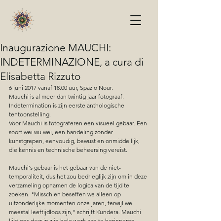
Inaugurazione MAUCHI:
INDETERMINAZIONE, a cura di
Elisabetta Rizzuto
6 juni 2017 vanaf 18.00 uur, Spazio Nour. 
Mauchi is al meer dan twintig jaar fotograaf. 
Indetermination is zijn eerste anthologische 
tentoonstelling.
Voor Mauchi is fotograferen een visueel gebaar. Een 
soort wei wu wei, een handeling zonder 
kunstgrepen, eenvoudig, bewust en onmiddellijk, 
die kennis en technische beheersing vereist.
Mauchi's gebaar is het gebaar van de niet-
temporaliteit, dus het zou bedrieglijk zijn om in deze 
verzameling opnamen de logica van de tijd te 
zoeken. "Misschien beseffen we alleen op 
uitzonderlijke momenten onze jaren, terwijl we 
meestal leeftijdloos zijn," schrijft Kundera. Mauchi 
lijkt ons daar in zijn hele werk aan te herinneren, 