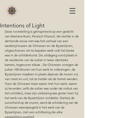
Intentions of Light
Deze voorstelling is geïnspireerd op een gedicht 
van Mavlana Rumi, Perzisch filosoof, die leefde in de 
dertiende eeuw. Het was het verhaal van een 
wedstrijd tussen de Chinezen en de Byzantijnen, 
uitgeschreven om te bepalen welk volk het beste 
was in de schilderkunst. De uitdaging vond plaats in 
de residentie van de sultan in twee identieke 
kamers, tegenover elkaar . De Chinezen vroegen de 
sultan 100 kleuren om hun werk te volbrengen, de 
Byzantijnen maakten in plaats daarvan de muren vrij 
van roest en vuil, tot ze helder als de hemel werden. 
Toen de Chinezen klaar waren met hun werk, waren 
zij tevreden, zelfs de sultan was onder de indruk van 
het schilderij, maar zijn verbazing was groter toen hij 
het werk van de Byzantijnen ontdekte. Dankzij de 
zuiverheid op de muren, werd de schildering van de 
Chinezen weerspiegeld in het werk van de 
Byzantijnen, met een schittering die elke 
verwachting overtrof. 