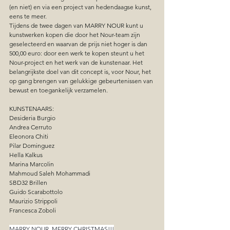
(en niet) en via een project van hedendaagse kunst, 
eens te meer. 
Tijdens de twee dagen van MARRY NOUR kunt u 
kunstwerken kopen die door het Nour-team zijn 
geselecteerd en waarvan de prijs niet hoger is dan 
500,00 euro: door een werk te kopen steunt u het 
Nour-project en het werk van de kunstenaar. Het 
belangrijkste doel van dit concept is, voor Nour, het 
op gang brengen van gelukkige gebeurtenissen van 
bewust en toegankelijk verzamelen. 
KUNSTENAARS:
Desideria Burgio
Andrea Cerruto
Eleonora Chiti
Pilar Dominguez
Hella Kalkus
Marina Marcolin
Mahmoud Saleh Mohammadi
SBD32 Brillen
Guido Scarabottolo
Maurizio Strippoli
Francesca Zoboli
MARRY NOUR, MERRY CHRISTMAS!!!