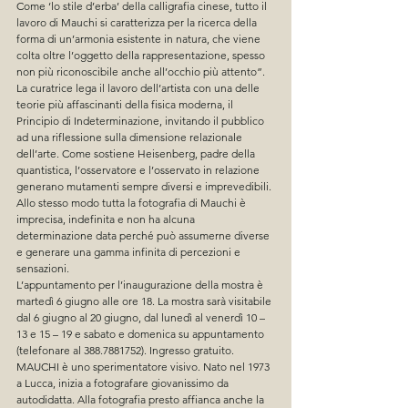
Come ‘lo stile d’erba’ della calligrafia cinese, tutto il 
lavoro di Mauchi si caratterizza per la ricerca della 
forma di un’armonia esistente in natura, che viene 
colta oltre l’oggetto della rappresentazione, spesso 
non più riconoscibile anche all’occhio più attento”.
La curatrice lega il lavoro dell’artista con una delle 
teorie più affascinanti della fisica moderna, il 
Principio di Indeterminazione, invitando il pubblico 
ad una riflessione sulla dimensione relazionale 
dell’arte. Come sostiene Heisenberg, padre della 
quantistica, l’osservatore e l’osservato in relazione 
generano mutamenti sempre diversi e imprevedibili. 
Allo stesso modo tutta la fotografia di Mauchi è 
imprecisa, indefinita e non ha alcuna 
determinazione data perché può assumerne diverse 
e generare una gamma infinita di percezioni e 
sensazioni.
L’appuntamento per l’inaugurazione della mostra è 
martedì 6 giugno alle ore 18. La mostra sarà visitabile 
dal 6 giugno al 20 giugno, dal lunedì al venerdì 10 – 
13 e 15 – 19 e sabato e domenica su appuntamento 
(telefonare al 388.7881752). Ingresso gratuito.
MAUCHI è uno sperimentatore visivo. Nato nel 1973 
a Lucca, inizia a fotografare giovanissimo da 
autodidatta. Alla fotografia presto affianca anche la 