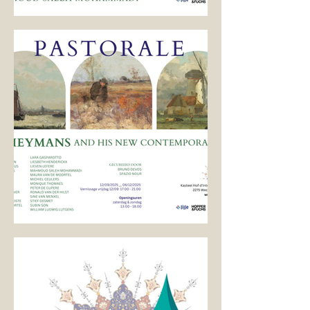
FINISSAGE — PASTORALE: Ichigo Ichie | 一期一会
PASTORALE - A.J. Heymans and his new
contemporaries