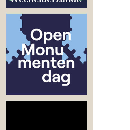
Mini-festival 'L'arte cambia la società'
Giornata dei monumenti aperti 2025