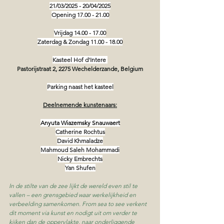
21/03/2025 - 20/04/2025
Opening 17.00 - 21.00
Vrijdag 14.00 - 17.00
Zaterdag & Zondag 11.00 - 18.00
Kasteel Hof d'Intere 
Pastorijstraat 2, 2275 Wechelderzande, Belgium
Parking naast het kasteel
Deelnemende kunstenaars:
Anyuta Wiazemsky Snauwaert
Catherine Rochtus
David Khmaladze
Mahmoud Saleh Mohammadi
Nicky Embrechts
Yan Shufen
In de stilte van de zee lijkt de wereld even stil te 
vallen – een grensgebied waar werkelijkheid en 
verbeelding samenkomen. From sea to see verkent 
dit moment via kunst en nodigt uit om verder te 
kijken dan de oppervlakte, naar onderliggende 