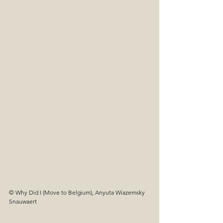
© Why Did I (Move to Belgium), Anyuta Wiazemsky 
Snauwaert