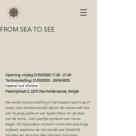
FROM SEA TO SEE
Opening: vrijdag 21/03/2025 17.00 - 21.00
Tentoonstelling: 21/03/2025 - 20/04/2025 
Kasteel Hof d'Intere 
Pastorijstraat 2, 2275 Wechelderzande, België
De eerste tentoonstelling in het kasteel opent op 21 
maart, een betekenisvolle datum die samenvalt met 
het 10-jarig jubileum van Spazio Nour én de start 
van de lente – een jaarlijks symbool van nieuw 
begin. Dit bijzondere moment vormt een prachtige 
mijlpaal, waarmee we ons tiende jaar feestelijk 
inluiden en de kunst elke dag met nog meer 