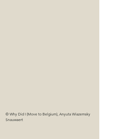
© Why Did I (Move to Belgium), Anyuta Wiazemsky 
Snauwaert