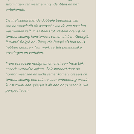
stromingen van waarneming, identiteit en het 
onbekende.
De titel speelt met de dubbele betekenis van 
see en verschuift de aandacht van de zee naar het 
waarnemen zelf. In Kasteel Hof d’Intere brengt de 
tentoonstelling kunstenaars samen uit Iran, Georgië, 
Rusland, België en China, die België als hun thuis 
hebben gekozen. Hun werk vertelt persoonlijke 
ervaringen en verhalen.
From sea to see nodigt uit om met een frisse blik 
naar de wereld te kijken. Geïnspireerd door de 
horizon waar zee en lucht samenkomen, creëert de 
tentoonstelling een ruimte voor ontmoeting, waarin 
kunst zowel een spiegel is als een brug naar nieuwe 
perspectieven.