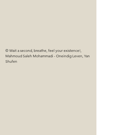
© 
Wait a second, breathe, feel your existence!, 
Mahmoud Saleh Mohammadi - Oneindig Leven, Yan 
Shufen