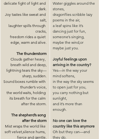
delicate fight of light and 
Water giggles around the 
dark.
stones,
Joy
 tastes like sweat and 
dragonflies scribble lazy 
salt,
poems in the air,
laughter spills through 
a leaf spins like it’s 
cracks,
dancing just for fun,
freedom rides a quiet 
someone’s singing, 
edge, warm and alive.
maybe the wind,or 
maybe just you.
The thunderstorm
Clouds gather heavy, 
Joyful feelings upon 
breath wild and deep,
arriving in the country?
lightning tears the sky
—
Yes—in the way your 
sharp, sudden.
mind softens,
Sound boxes rumble with 
in the way the sky seems 
thunder’s voice,
to open just for you,
the world waits, holding 
you carry nothing but 
its breath for the calm 
sunlight,
after the storm.
and it’s more than 
enough.
The shepherd’s song 
after the storm
No one can love the 
Mist wraps the world like 
country like this anymore
soft velvet,silence hums, 
Oh but they can—and 
fierce and gentle.
they do.