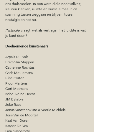
ons thuis voelen. In een wereld die nooit stilvalt, 
sleuren klanken, ruimte en kunst je mee in de 
spanning tussen weggaan en blijven, tussen 
nostalgie en het nu.
Pastorale
 vraagt: wat als vertragen het luidste is wat 
je kunt doen?
Deelnemende kunstenaars
Arpaïs Du Bois 
Bram Van Stappen
Catherine Rochtus
Chris Meulemans
Elise Corten
Floor Martens
Gert Motmans
Isabel Reine Devos
JM Bytebier
Joke Raes
Jonas Vansteenkiste & Veerle Michiels
Joris Van de Moortel
Kaat Van Doren
Kasper De Vos
Lara Gasparotto