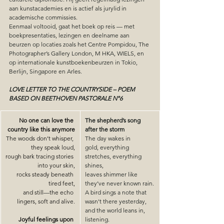
aan kunstacademies en is actief als jurylid in 
academische commissies.
Eenmaal voltooid, gaat het boek op reis — met 
boekpresentaties, lezingen en deelname aan 
beurzen op locaties zoals het Centre Pompidou, The 
Photographer’s Gallery London, M HKA, WIELS, en 
op internationale kunstboekenbeurzen in Tokio, 
Berlijn, Singapore en Arles.
LOVE LETTER TO THE COUNTRYSIDE – POEM 
BASED ON BEETHOVEN PASTORALE N°6
No one can love the 
The shepherd’s song 
country like this anymore
after the storm
The woods don’t whisper, 
The day wakes in 
they speak loud,
gold, everything 
rough bark tracing stories 
stretches, everything 
into your skin,
shines,
rocks steady beneath 
leaves shimmer like 
tired feet,
they’ve never known rain.
and still
—
the echo 
A bird sings a note that 
lingers, soft and alive.
wasn't there yesterday,
and the world leans in, 
Joyful feelings upon 
listening.