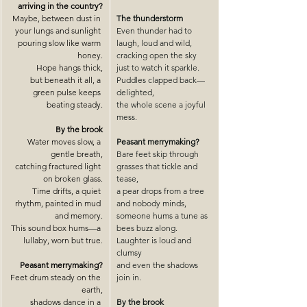
arriving in the country?
Maybe, between dust in 
The thunderstorm
your lungs and sunlight 
Even thunder had to 
pouring slow like warm 
laugh, loud and wild,
honey.
cracking open the sky 
Hope hangs thick,
just to watch it sparkle.
but beneath it all, a 
Puddles clapped back—
green pulse keeps 
delighted,
beating steady.
the whole scene a joyful 
mess.
By the brook
Water moves slow, a 
Peasant merrymaking?
gentle breath,
Bare feet skip through 
catching fractured light 
grasses that tickle and 
on broken glass.
tease,
Time drifts, a quiet 
a pear drops from a tree 
rhythm, painted in mud 
and nobody minds,
and memory.
someone hums a tune as 
This sound box hums
—
a 
bees buzz along.
lullaby, worn but true.
Laughter is loud and 
clumsy
Peasant merrymaking?
and even the shadows 
Feet drum steady on the 
join in.
earth,
shadows dance in a 
By the brook