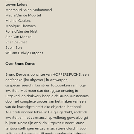
Lieven Lefere
Mahmoud Saleh Mohammadi
Maura Van de Moortel
Michiel Ceulers
Monique Thomaes
Ronald Van der Hilst
Sine Van Menxel
Stief DeSmet
Subin Son 
William Ludwig Lutgens
Over Bruno Devos
Bruno Devos is oprichter van HOPPER&FUCHS, een 
onafhankelijke uitgeverij in Antwerpen, 
gespecialiseerd in kunst- en fotoboeken van hoge 
kwaliteit. Met meer dan dertig jaar ervaring in 
uitgeverij en drukwerk begeleidt Bruno kunstenaars 
door het complexe proces van het maken van een 
van de krachtigste artistieke objecten: het boek.
Alle titels worden lokaal in België gedrukt, zodat de 
kwaliteit en het vakmanschap volledig gewaarborgd 
blijven. Naast zijn werk als uitgever cureert Bruno 
tentoonstellingen en zet hij zich wereldwijd in voor 
culturele diplomatie. Hij geeft regelmatig lezingen 