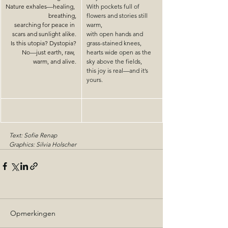
Nature exhales
—
healing, 
With pockets full of 
breathing,
flowers and stories still 
searching for peace in 
warm,
scars and sunlight alike.
with open hands and 
Is
 this utopia? Dystopia?
grass-stained knees,
No
—
just earth, raw, 
hearts wide open as the 
warm, and alive.
sky above the fields,
this joy is real—and it’s 
yours.
Text: Sofie Renap
Graphics: Silvia Holscher
Opmerkingen