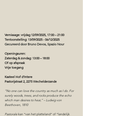
Vernissage: vrijdag 12/09/2025, 17:00 – 21:00
Tentoonstelling: 13/09/2025 - 06/12/2025
Gecureerd door Bruno Devos, Spazio Nour
Openingsuren:
Zaterdag & zondag: 13:00 – 18:00
Of op afspraak
Vrije toegang
Kasteel Hof d’Intere
Pastorijstraat 2, 2275 Wechelderzande
“No one can love the country as much as I do. For 
surely woods, trees, and rocks produce the echo 
which man desires to hear,” – Ludwig von 
Beethoven, 1810
Pastorale 
kan “van het platteland” of “landelijk 