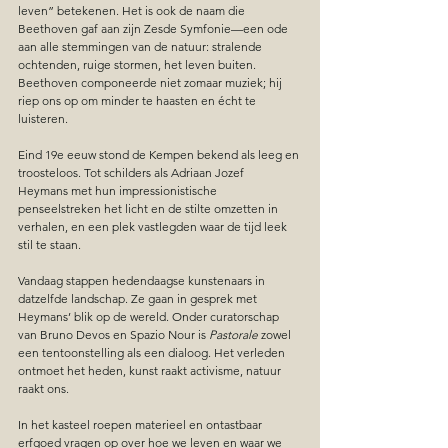
leven” betekenen. Het is ook de naam die 
Beethoven gaf aan zijn Zesde Symfonie—een ode 
aan alle stemmingen van de natuur: stralende 
ochtenden, ruige stormen, het leven buiten. 
Beethoven componeerde niet zomaar muziek; hij 
riep ons op om minder te haasten en écht te 
luisteren.
Eind 19e eeuw stond de Kempen bekend als leeg en 
troosteloos. Tot schilders als Adriaan Jozef 
Heymans met hun impressionistische 
penseelstreken het licht en de stilte omzetten in 
verhalen, en een plek vastlegden waar de tijd leek 
stil te staan.
Vandaag stappen hedendaagse kunstenaars in 
datzelfde landschap. Ze gaan in gesprek met 
Heymans’ blik op de wereld. Onder curatorschap 
van Bruno Devos en Spazio Nour is 
Pastorale
 zowel 
een tentoonstelling als een dialoog. Het verleden 
ontmoet het heden, kunst raakt activisme, natuur 
raakt ons.
In het kasteel roepen materieel en ontastbaar 
erfgoed vragen op over hoe we leven en waar we 