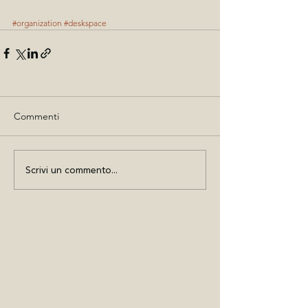
#organization
#deskspace
Commenti
Scrivi un commento...