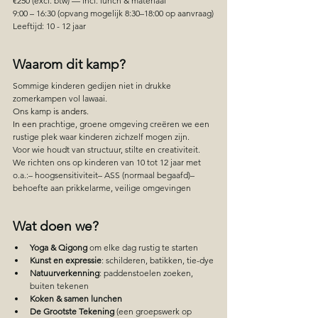
€250 (excl. btw) — incl. lunch & materiaal
9:00 – 16:30 (opvang mogelijk 8:30–18:00 op aanvraag)
Leeftijd: 10 - 12 jaar
Waarom dit kamp?
Sommige kinderen gedijen niet in drukke 
zomerkampen vol lawaai.
Ons kamp 
is anders.
In
 een 
prachtige, groene omgeving creëren we een 
rustige plek waar kinderen zichzelf mogen zijn.
Voor wie houdt van structuur, stilte en creativiteit.
We richten ons op kinderen van 10 tot 12 jaar met 
o.a.:– hoogsensitiviteit– ASS (normaal begaafd)– 
behoefte aan prikkelarme, veilige omgevingen
Wat doen we?
Yoga & Qigong
 om elke dag rustig te starten
Kunst en expressie
: schilderen, batikken, tie-dye
Natuurverkenning
: paddenstoelen zoeken, 
buiten tekenen
Koken & samen lunchen
De Grootste Tekening
 (een groepswerk op 