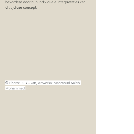
bevorderd door hun individuele interpretaties van 
dit tijdloze concept.
© Photo: Lu Yi-Dan, Artworks: Mahmoud Saleh 
Mohammadi