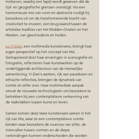
motieven, waarbij een tapijt wordt geweven dat de 
tijd- en geografische grenzen overstijgt. Via een 
harmonieuze mix van vorm en abstractie nodigt hij 
bezoekers uit om de transformerende kracht van 
creativiteit te ervaren, een brug slaand tussen de 
artistieke tradities van het Midden-Oosten en het 
Westen, van geschiedenis en heden.
Lu Yi-Dan
, een multimedia kunstenares, brengt haar 
eigen perspectief op het concept van Ma. 
Geïnspireerd door haar ervaringen in scenografie en 
fotografie, reflecteren haar kunstwerken op de 
onderliggende architectuur van de menselijke 
samenleving. Yi-Dan's werken, rijk aan paradoxen en 
ethische reflecties, brengen de dynamiek van 
ruimte en stilte over. Haar multimediale aanpak 
omvat de nieuwste technologieën om bezoekers te 
betrekken bij een contemplatieve verkenning van 
de raakvlakken tussen kunst en leven.
Samen komen deze twee kunstenaars samen in het 
rijk van Ma, waar ze een contemplatieve ruimte 
bieden waar bezoekers de nuances van stilte, de 
intervallen tussen vormen en de diepe 
verbindingen kunnen onderscheiden die worden 