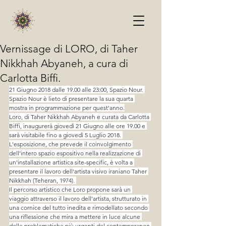
Vernissage di LORO, di Taher
Nikkhah Abyaneh, a cura di
Carlotta Biffi.
21 Giugno 2018 dalle 19.00 alle 23:00, Spazio Nour. 
Spazio Nour è lieto di presentare la sua quarta 
mostra in programmazione per quest'anno.
Loro, di Taher Nikkhah Abyaneh e curata da Carlotta 
Biffi, inaugurerà giovedì 21 Giugno alle ore 19.00 e 
sarà visitabile fino a giovedì 5 Luglio 2018. 
L'esposizione, che prevede il coinvolgimento 
dell'intero spazio espositivo nella realizzazione di 
un'installazione artistica site-specific, è volta a 
presentare il lavoro dell'artista visivo iraniano Taher 
Nikkhah (Teheran, 1974). 
Il percorso artistico che Loro propone sarà un 
viaggio attraverso il lavoro dell'artista, strutturato in 
una cornice del tutto inedita e rimodellato secondo 
una riflessione che mira a mettere in luce alcune 
delle problematiche più urgenti del contemporaneo 