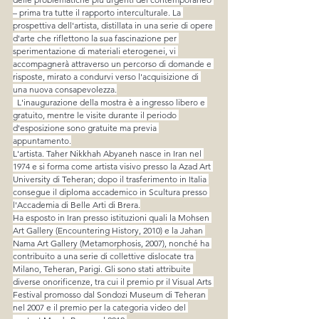
– prima tra tutte il rapporto interculturale. La 
prospettiva dell'artista, distillata in una serie di opere 
d'arte che riflettono la sua fascinazione per 
sperimentazione di materiali eterogenei, vi 
accompagnerà attraverso un percorso di domande e 
risposte, mirato a condurvi verso l'acquisizione di 
una nuova consapevolezza.
  L'inaugurazione della mostra è a ingresso libero e 
gratuito, mentre le visite durante il periodo 
d'esposizione sono gratuite ma previa 
appuntamento.
L'artista. Taher Nikkhah Abyaneh nasce in Iran nel 
1974 e si forma come artista visivo presso la Azad Art 
University di Teheran; dopo il trasferimento in Italia 
consegue il diploma accademico in Scultura presso 
l'Accademia di Belle Arti di Brera.
Ha esposto in Iran presso istituzioni quali la Mohsen 
Art Gallery (Encountering History, 2010) e la Jahan 
Nama Art Gallery (Metamorphosis, 2007), nonché ha 
contribuito a una serie di collettive dislocate tra 
Milano, Teheran, Parigi. Gli sono stati attribuite 
diverse onorificenze, tra cui il premio pr il Visual Arts 
Festival promosso dal Sondozi Museum di Teheran 
nel 2007 e il premio per la categoria video del 