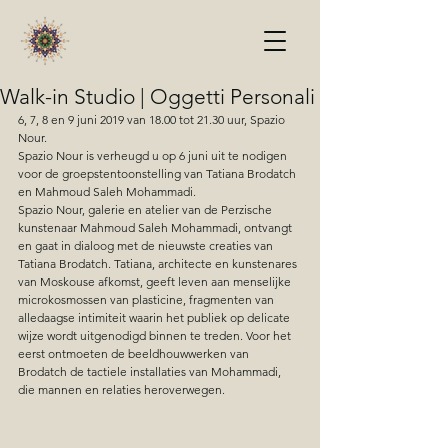
Walk-in Studio | Oggetti Personali
6, 7, 8 en 9 juni 2019 van 18.00 tot 21.30 uur, Spazio 
Nour.
Spazio Nour is verheugd u op 6 juni uit te nodigen 
voor de groepstentoonstelling van Tatiana Brodatch 
en Mahmoud Saleh Mohammadi.
Spazio Nour, galerie en atelier van de Perzische 
kunstenaar Mahmoud Saleh Mohammadi, ontvangt 
en gaat in dialoog met de nieuwste creaties van 
Tatiana Brodatch. Tatiana, architecte en kunstenares 
van Moskouse afkomst, geeft leven aan menselijke 
microkosmossen van plasticine, fragmenten van 
alledaagse intimiteit waarin het publiek op delicate 
wijze wordt uitgenodigd binnen te treden. Voor het 
eerst ontmoeten de beeldhouwwerken van 
Brodatch de tactiele installaties van Mohammadi, 
die mannen en relaties heroverwegen. 