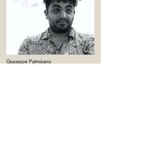
Giuseppe Palmisano
Taher Nikkhah Abyane
BELGIUM
Kasteel Hof d'Intere
Pastorijstraat 2
2275 Wechelderzande
0758.769.434
- RPR Antwerpen