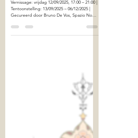
spazionour
11 aug 2025
4 minuten om te lezen
PASTORALE - A.J. Heymans
and his new contemporaries
Vernissage: vrijdag 12/09/2025, 17:00 – 21:00 |
Tentoonstelling: 13/09/2025 – 06/12/2025 |
Gecureerd door Bruno De Vos, Spazio Nour |
Openingsuren: zaterdag & zondag 13:00 –
18:00 | Of op afspraak | Gratis toegang