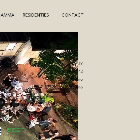
RAMMA
RESIDENTIES
CONTACT
ITALY
Viale Bligny 42
20136 Milano
C.F. 97722030158 Milano