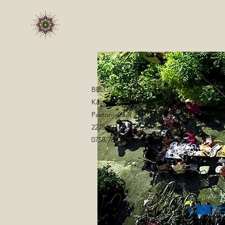
BELGIUM
Kasteel Hof d'Intere
Pastorijstraat 2
2275 Wechelderzande
0758.769.434 - RPR Antwerpen