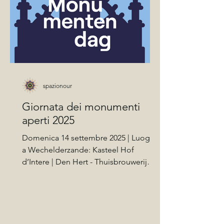
spazionour
Giornata dei monumenti
aperti 2025
Domenica 14 settembre 2025 | Luoghi
a Wechelderzande: Kasteel Hof
d’Intere | Den Hert - Thuisbrouwerij
FloRik | Sint-Amelbergakerk | Gasthof
De Keizer | Atelier Nicky Embrechts |
Accesso libero