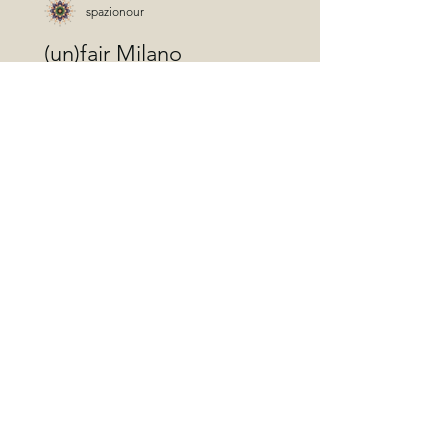
spazionour
(un)fair Milano
Spazio Nour ha avuto il piacere di
partecipare alla seconda edizione di
(un)fair, la fiera d'arte contemporanea
che si è svolta dal 3 al...