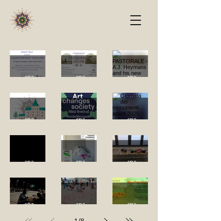
COUN
FINISS
PAST
TERP
AGE
ORAL
spazionour
spazionour
spazionour
OINT
—
E -
DE
Mini-
Giorna
PAVIL
PAST
A.J.
GRON
festiva
ta dei
LION -
ORAL
Heyma
spazionour
spazionour
spazionour
D DIE
l
monu
La
(un)fai
Empat
MALT
E:
ns and
WE
'L'arte
menti
perfor
r
hy
A
Ichigo
his
DELE
cambi
aperti
spazionour
spazionour
spazionour
mance
Milano
Flags
BIENN
Ichie |
new
The
Love is
Buurla
N /
a la
2025
di
ALE
一期一
conte
First
Univer
ndlunc
THE
societ
Giusep
2026
会
mpora
spazionour
spazionour
spazionour
Suppe
s ALL
h
GROU
à'